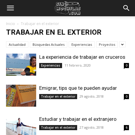
Inicio
Trabajar en el exterior
TRABAJAR EN EL EXTERIOR
Actualidad
Búsquedas Actuales
Experiencias
Proyectos
La experiencia de trabajar en cruceros
11 febrero, 2020
Experiencias
0
Emigrar, tips que te pueden ayudar
29 agosto, 2018
Trabajar en el exterior
0
Estudiar y trabajar en el extranjero
27 agosto, 2018
Trabajar en el exterior
6